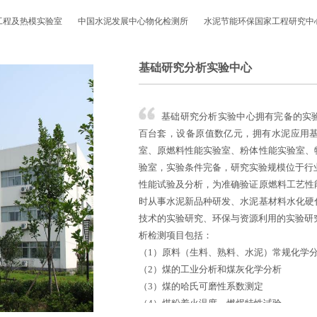
工程及热模实验室
中国水泥发展中心物化检测所
水泥节能环保国家工程研究中
基础研究分析实验中心
基础研究分析实验中心拥有完备的实
百台套，设备原值数亿元，拥有水泥应用
室、原燃料性能实验室、粉体性能实验室、
验室，实验条件完备，研究实验规模位于行
性能试验及分析，为准确验证原燃料工艺性
时从事水泥新品种研发、水泥基材料水化硬
技术的实验研究、环保与资源利用的实验研
析检测项目包括：
（1）原料（生料、熟料、水泥）常规化学
（2）煤的工业分析和煤灰化学分析
（3）煤的哈氏可磨性系数测定
（4）煤粉着火温度、燃烬特性试验