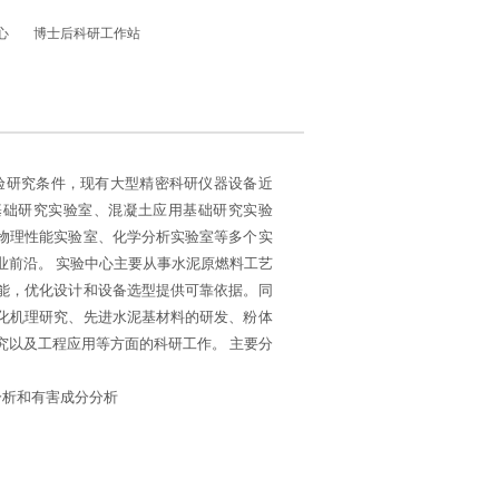
心
博士后科研工作站
验研究条件，现有大型精密科研仪器设备近
基础研究实验室、混凝土应用基础研究实验
物理性能实验室、化学分析实验室等多个实
业前沿。 实验中心主要从事水泥原燃料工艺
能，优化设计和设备选型提供可靠依据。同
化机理研究、先进水泥基材料的研发、粉体
究以及工程应用等方面的科研工作。 主要分
分析和有害成分分析