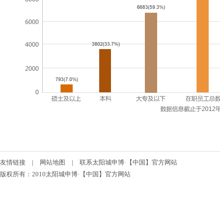
友情链接
|
网站地图
|
联系太阳城申博·【中国】官方网站
版权所有：2010太阳城申博·【中国】官方网站